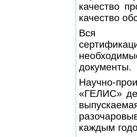
качество пр
качество об
Вся пр
сертификац
необход
документы.
Научно-пр
«ГЕЛИС» де
выпускае
разочаров
каждым годо