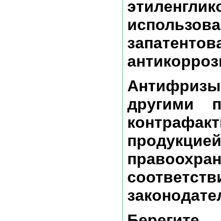
этиленглик
использ
запатен
антикорроз
Антифриз
другими п
контрафа
продукц
правоохра
соответ
законодате
Берегите