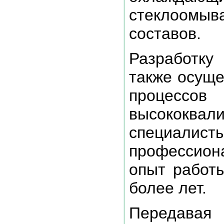
стеклоомыв
составов.
Разработку
также осуще
процес
высококвал
специа
профессион
опыт работы
более лет.
Передавая