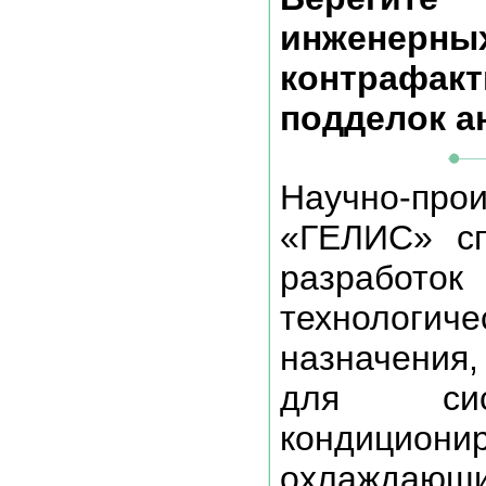
инжене
контрафа
подделок а
Научно-пр
«ГЕЛИС» сп
разрабо
технологиче
назначения
для си
кондицион
охлаждающ