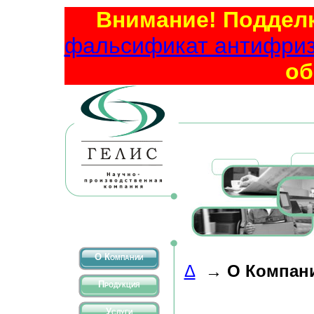
Внимание! Подделк
фальсификат антифриза
об
О Компании
Δ
→
О Компан
Продукция
Услуги