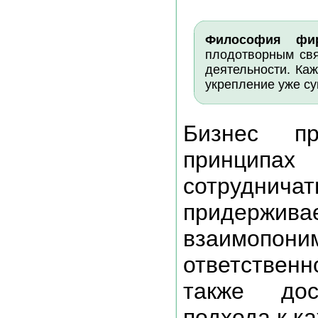
Философия фи
плодотворным свя
деятельности. Каж
укрепление уже с
Бизнес пр
принципах
сотруднич
придерж
взаимоп
ответствен
также дос
подхода к к