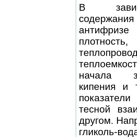
В зави
содержания 
антифри
плотност
теплопровод
теплоемкос
начала з
кипения и 
показател
тесной вза
другом. Нап
гликоль-во