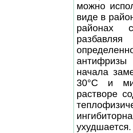
можно испол
виде в райо
районах 
разбавляя
определенн
антифризы 
начала заме
30°C и м
растворе с
теплофиз
ингибитор
ухудшается.