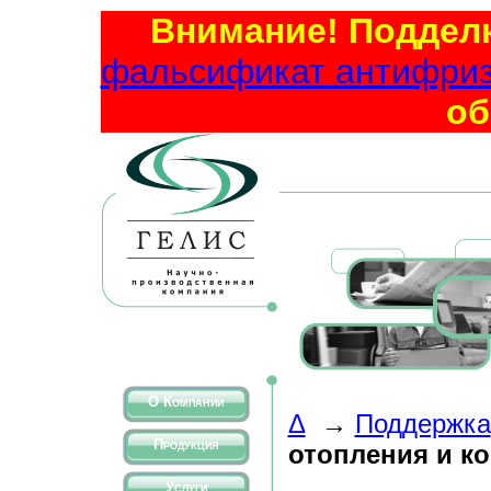
Внимание! Подделк
фальсификат антифриза
об
О Компании
Δ
→
Поддержка
Продукция
отопления и к
Услуги