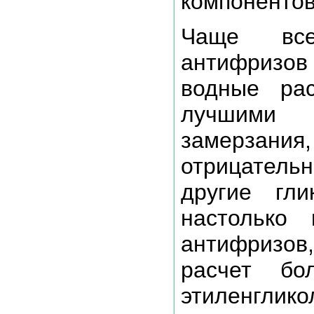
компонентов
Чаще все
антифризов 
водные рас
лучшими с
замерза
отрицател
другие гли
настолько 
антифризов,
расчет бо
этиленглико