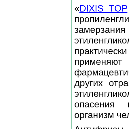
«
DIXIS TOP
пропиленг
замерзания
этиленгл
практическ
примен
фармацевт
других отр
этиленглико
опасения 
организм че