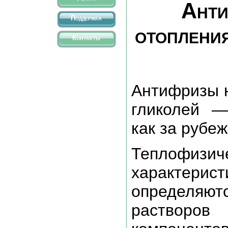
Анти
Поддержка
отоплени
Контакты
Антифризы н
гликолей —
как за рубеж
Теплофизич
характе
определяю
растворо