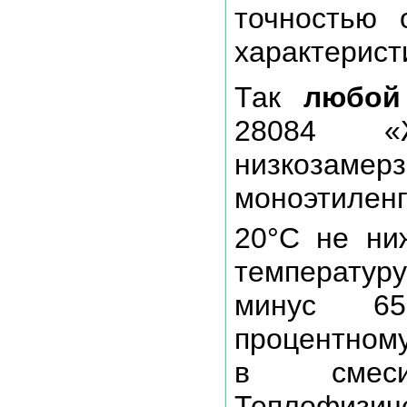
точностью 
характерист
Так
любой
28084 «Ж
низкозам
моноэтилен
20°C не ниж
температур
минус 65
процентному
в смеси
Теплофи