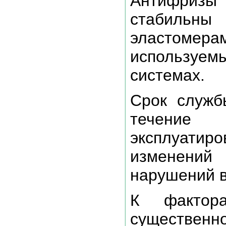
Антифризы
стабиль
эластомерам
использу
системах.
Срок служб
течение
эксплуатир
изменений 
нарушений в
К фактор
существенн