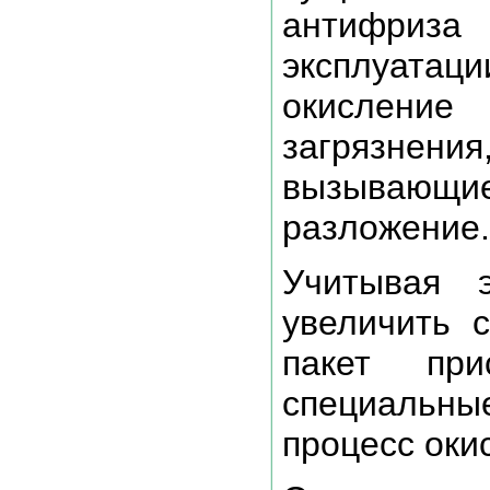
антифриза
эксплуатаци
окислени
загрязнен
вызывающ
разложение.
Учитывая 
увеличить 
пакет пр
специальны
процесс оки