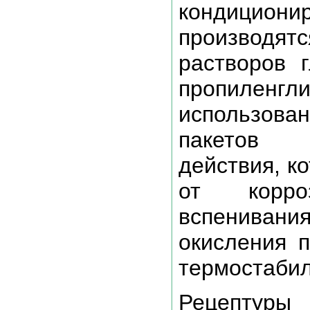
кондицион
производ
растворов г
пропиленг
использов
пакетов п
действия, к
от корроз
вспениван
окисления п
термостабил
Рецептуры 