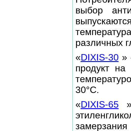
выбор ант
выпуска
температ
различных г
«
DIXIS-30
» 
продукт на 
температуро
30°C.
«
DIXIS-65
»
этиленгл
замерзания