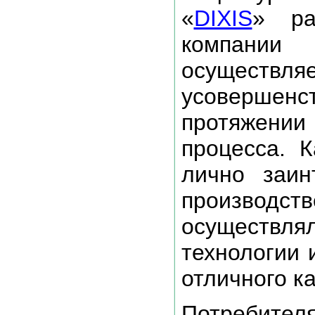
«
DIXIS
» ра
компани
осущест
усовершен
протяжении
процесса. 
лично заин
произво
осуществ
технологии 
отличного ка
Потребител