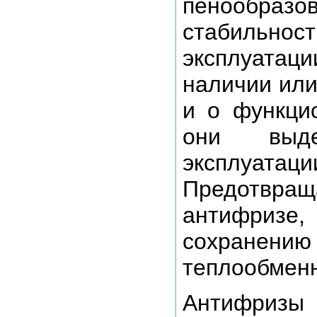
пенообраз
стабильн
эксплуатац
наличии или
и о функцио
они выд
эксплуатаци
Предотвращ
антифризе
сохранен
теплообменн
Антифризы