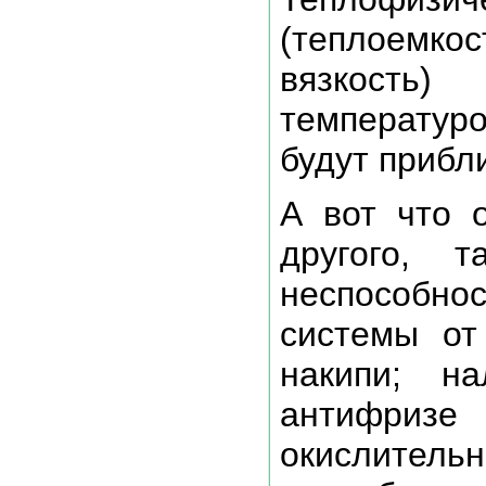
(теплоемк
вязкость
температур
будут прибл
А вот что 
другого, 
неспособн
системы от
накипи; н
антифризе
окислител